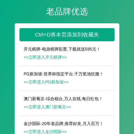
遥想公瑾当年，小乔初嫁了，雄姿英发。
羽扇纶巾，谈笑间，樯橹灰飞烟灭。
故国神游，多情应笑我，早生华发。
人生如梦，一尊还酹江月。